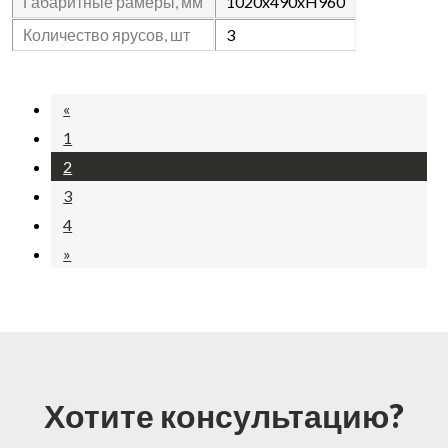
Габаритные рамеры, мм
1020x490xH960
Количество ярусов, шт
3
«
1
2
3
4
»
Хотите консультацию?