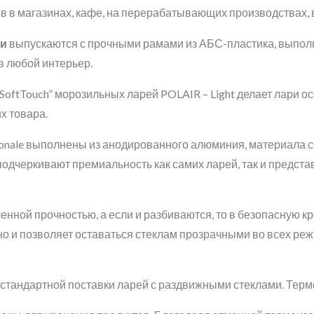
в магазинах, кафе, на перерабатывающих производствах, в 
ми
выпускаются с прочными рамами из АБС-пластика, выпол
в любой интерьер.
oftTouch” морозильных ларей POLAIR – Light делает лари осо
х товара.
onale выполнены из анодированного алюминия, материала со
еркивают премиальность как самих ларей, так и представле
енной прочностью, а если и разбиваются, то в безопасную 
но и позволяет оставаться стеклам прозрачными во всех ре
 стандартной поставки ларей с раздвижными стеклами. Терм