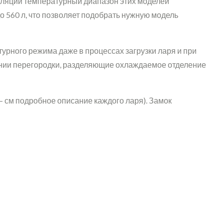
оляции температурный диапазон этих моделей
о 560 л, что позволяет подобрать нужную модель
рного режима даже в процессах загрузки ларя и при
нении перегородки, разделяющие охлаждаемое отделение
– см подробное описание каждого ларя). Замок