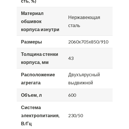
сть, %)
Материал
Нержавеющая
обшивок
сталь
корпуса изнутри
Размеры
2060х705х850/910
Толщина стенки
43
корпуса, мм
Расположение
Двухъярусный
агрегата
выдвижной
Объем, л
600
Система
электропитания,
230/50
В/Гц