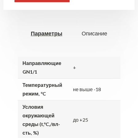
Параметры
Описание
Направляющие
+
GN1/1
Температурный
не выше -18
режим, °C
Условия
окружающей
до +25
среды (t,°C,/вл-
сть, %)