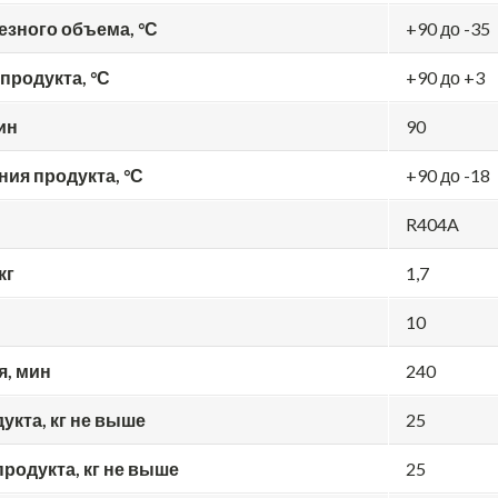
езного объема, °С
+90 до -35
продукта, °С
+90 до +3
ин
90
ия продукта, °С
+90 до -18
R404A
кг
1,7
10
я, мин
240
укта, кг не выше
25
родукта, кг не выше
25