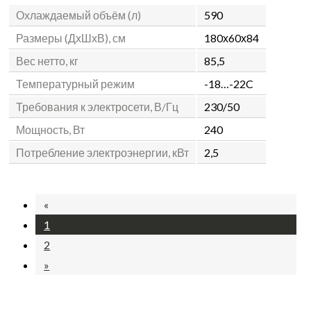
Охлаждаемый объём (л)
590
Размеры (ДхШхВ), см
180х60х84
Вес нетто, кг
85,5
Температурный режим
-18…-22C
Требования к электросети, В/Гц
230/50
Мощность, Вт
240
Потребление электроэнергии, кВт
2,5
«
1
2
»