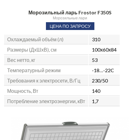
Морозильный ларь Frostor F350S
Морозильные лари
ЦЕНА ПО ЗАПРОСУ
Охлаждаемый объём (л)
310
Размеры (ДхШхВ), см
100х60х84
Вес нетто, кг
53
Температурный режим
-18…-22C
Требования к электросети, В/Гц
230/50
Мощность, Вт
140
Потребление электроэнергии, кВт
1,7