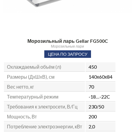
Морозильный ларь Gellar FG500C
Морозильные лари
ЦЕНА ПО ЗАПРОСУ
Охлаждаемый объём (л)
450
Размеры (ДхШхВ), см
140х60х84
Вес нетто, кг
70
Температурный режим
-18…-22C
Требования к электросети, В/Гц
230/50
Мощность, Вт
200
Потребление электроэнергии, кВт
2,0