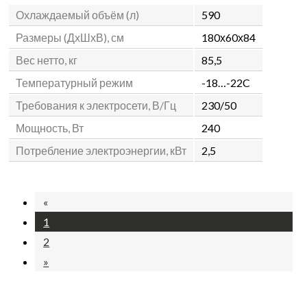
Охлаждаемый объём (л)
590
Размеры (ДхШхВ), см
180х60х84
Вес нетто, кг
85,5
Температурный режим
-18…-22C
Требования к электросети, В/Гц
230/50
Мощность, Вт
240
Потребление электроэнергии, кВт
2,5
«
1
2
»