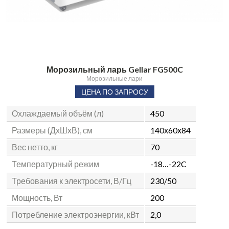
Морозильный ларь Gellar FG500C
Морозильные лари
ЦЕНА ПО ЗАПРОСУ
Охлаждаемый объём (л)
450
Размеры (ДхШхВ), см
140х60х84
Вес нетто, кг
70
Температурный режим
-18…-22C
Требования к электросети, В/Гц
230/50
Мощность, Вт
200
Потребление электроэнергии, кВт
2,0