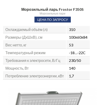
Морозильный ларь Frostor F350S
Морозильные лари
ЦЕНА ПО ЗАПРОСУ
Охлаждаемый объём (л)
310
Размеры (ДхШхВ), см
100х60х84
Вес нетто, кг
53
Температурный режим
-18…-22C
Требования к электросети, В/Гц
230/50
Мощность, Вт
140
Потребление электроэнергии, кВт
1,7